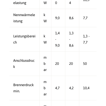
elastung
W
0
4
Nennwärmele
k
9,0
8,6
7,7
istung
W
1,4
1,3
Leistungsberei
k
1,3 -
-
-
ch
W
7,7
9,0
8,6
m
Anschlussdruc
b
20
20
50
k
ar
m
Brennerdruck
b
4,7
4,2
10,4
min.
ar