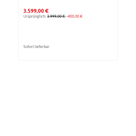
3.599,00 €
5
Ursprünglich:
3.999,00 €
-400,00 €
Ur
Sofort lieferbar
li