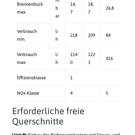
m
Brennerdruck
14,
18,
b
26,8
max.
7
7
ar
Verbrauch
l/
218
209
84
min.
h
Verbrauch
l/
114
122
416
max.
h
0
3
Effizienzklasse
1
NOx Klasse
4
5
Erforderliche freie
Querschnitte
Umluft:
Einbau des Bedienungskastens mit Steuer- und