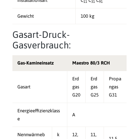
Installationsart
C
C
C
11
31
91
Gewicht
100 kg
Gasart-Druck-
Gasverbrauch:
Gas-Kamineinsatz
Maestro 80/3 RCH
Erd
Erd
Propa
Gasart
gas
gas
ngas
G20
G25
G31
Energieeffizienzklass
A
e
Nennwärmeb
k
12,
11,
11,5