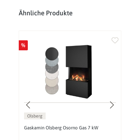
Produktgalerie überspringen
Ähnliche Produkte
%
%
Olsberg
Gaskamin Olsberg Osorno Gas 7 kW
G
E