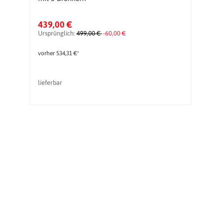
439,00 €
2
Ursprünglich:
499,00 €
-60,00 €
Ur
vorher 534,31 €*
lieferbar
So