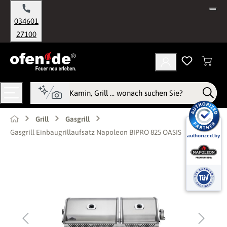
alt springen
034601
27100
Grill
Gasgrill
Gasgrill Einbaugrillaufsatz Napoleon BIPRO 825 OASIS