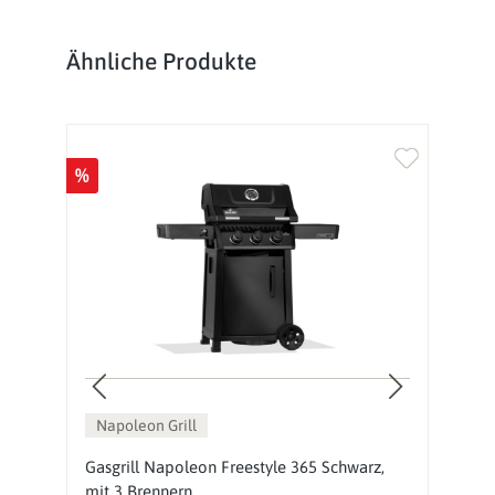
Produktgalerie überspringen
Ähnliche Produkte
%
%
Napoleon Grill
Gasgrill Napoleon Freestyle 365 Schwarz,
G
mit 3 Brennern