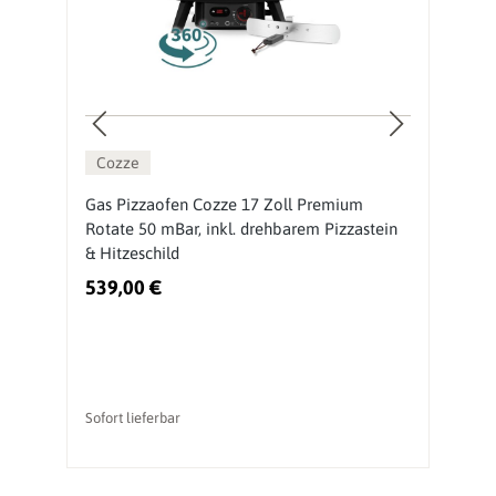
Cozze
Gas Pizzaofen Cozze 17 Zoll Premium
P
n
Rotate 50 mBar, inkl. drehbarem Pizzastein
r
& Hitzeschild
H
539,00 €
4
Sofort lieferbar
So