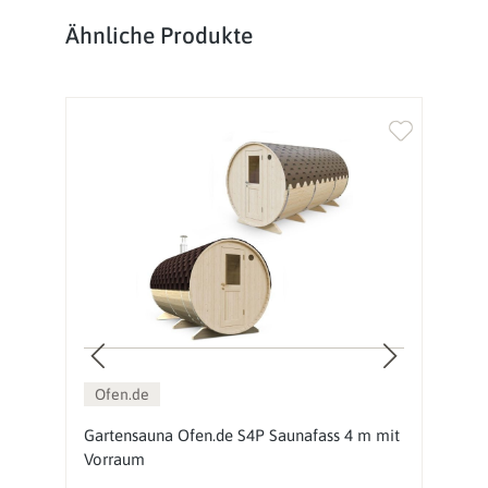
Produktgalerie überspringen
Ähnliche Produkte
Ofen.de
Gartensauna Ofen.de S4P Saunafass 4 m mit
G
Vorraum
2