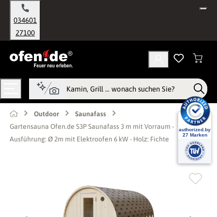
alt springen
034601
27100
Outdoor
Saunafass
Gartensauna Ofen.de S3P Saunafass 3 m mit Vorraum -
Ausführung: Ø 2m mit Elektroofen 6 kW - Holz: Fichte