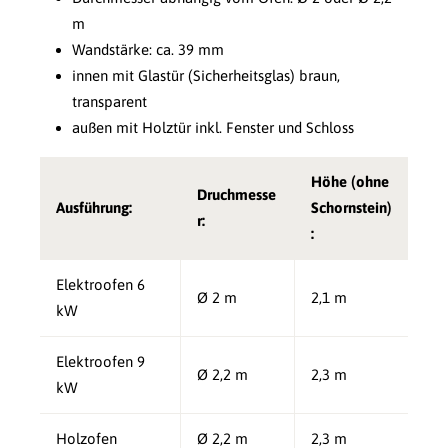
m
Wandstärke: ca. 39 mm
innen mit Glastür (Sicherheitsglas) braun,
transparent
außen mit Holztür inkl. Fenster und Schloss
Höhe (ohne
Druchmesse
Ausführung:
Schornstein)
r:
:
Elektroofen 6
Ø 2 m
2,1 m
kW
Elektroofen 9
Ø 2,2 m
2,3 m
kW
Holzofen
Ø 2,2 m
2,3 m