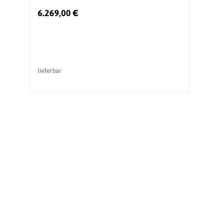
6.269,00 €
4
lieferbar
li