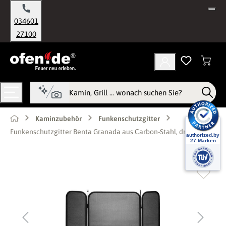
alt springen
034601
27100
Kaminzubehör
Funkenschutzgitter
Funkenschutzgitter Benta Granada aus Carbon-Stahl, drei-geteilt