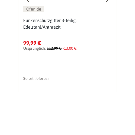
Ofen.de
Funkenschutzgitter 3-teilig,
3
Edelstahl/Anthrazit
5
99,99 €
4
Ursprünglich:
112,99 €
-13,00 €
Sofort lieferbar
li