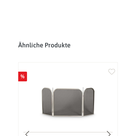
Produktgalerie überspringen
Ähnliche Produkte
%