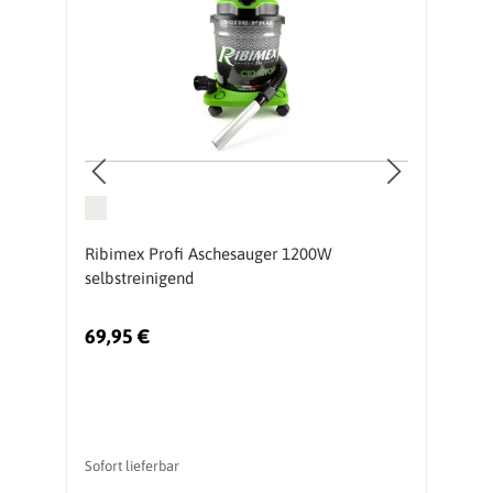
r
Ribimex Profi Aschesauger 1200W
H
selbstreinigend
C
69,95 €
8
Sofort lieferbar
So