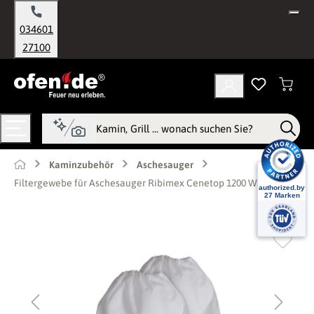
alt springen
034601
27100
Kaminzubehör
Aschesauger
Filtergewebe für Aschesauger Ribimex Cenetop 1200 W