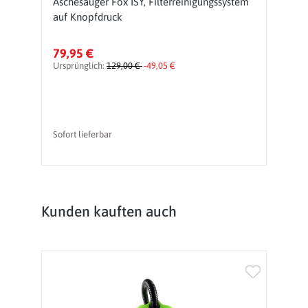
Aschesauger Fox ISY, Filterreinigungssystem
E
auf Knopfdruck
1
79,95 €
2
Ursprünglich:
129,00 €
-49,05 €
Sofort lieferbar
So
Produktgalerie überspringen
Kunden kauften auch