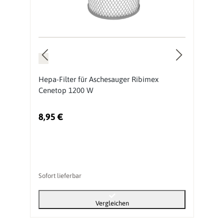
r
R
Hepa-Filter für Aschesauger Ribimex
A
Cenetop 1200 W
8
8,95 €
So
Sofort lieferbar
Vergleichen