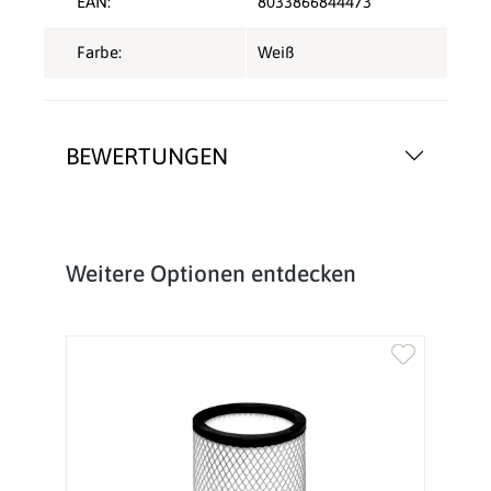
EAN:
8033866844473
Farbe:
Weiß
BEWERTUNGEN
Produktgalerie überspringen
Weitere Optionen entdecken