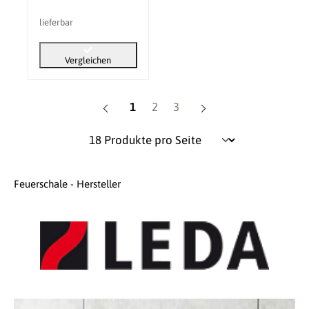
lieferbar
Vergleichen
Seite
Seite
Seite
1
2
3
Feuerschale - Hersteller