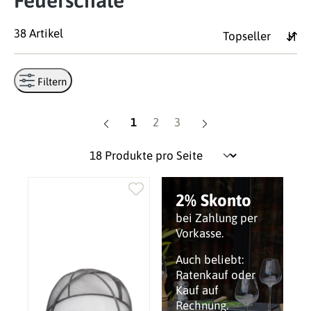
Feuerschale
38 Artikel
Filtern
Seite
Seite
Seite
1
2
3
2% Skonto
bei Zahlung per
Vorkasse.
Auch beliebt:
Ratenkauf oder
Kauf auf
Rechnung.