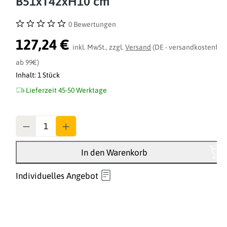
B51xT42xH10 cm
0 Bewertungen
Durchschnittliche Bewertung von 0 von 5 Sternen
127,24 €
inkl. MwSt., zzgl.
Versand
(DE - versandkostenfrei
ab 99€)
Inhalt:
1 Stück
Lieferzeit 45-50 Werktage
Anzahl
In den Warenkorb
Individuelles Angebot