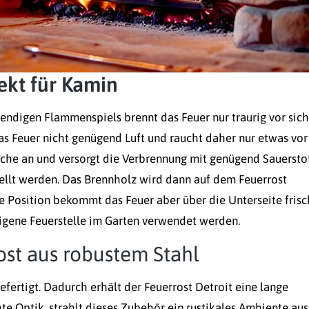
ekt für Kamin
ebendigen Flammenspiels brennt das Feuer nur traurig vor sich
as Feuer nicht genügend Luft und raucht daher nur etwas vor
sache an und versorgt die Verbrennung mit genügend Sauerstof
ellt werden. Das Brennholz wird dann auf dem Feuerrost
e Position bekommt das Feuer aber über die Unterseite fris
 eigene Feuerstelle im Garten verwendet werden.
ost aus robustem Stahl
fertigt. Dadurch erhält der Feuerrost Detroit eine lange
e Optik, strahlt dieses Zubehör ein rustikales Ambiente aus