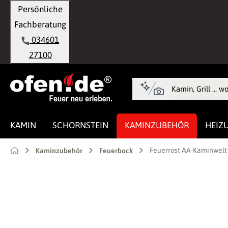
Persönliche
springen
Zur Hauptnavigation springen
Fachberatung
034601
27100
KAMIN
SCHORNSTEIN
KAMINZUBEHÖR
HEIZ
Feuerrost AA-Kaminwelt
Kaminzubehör
Feuerbock