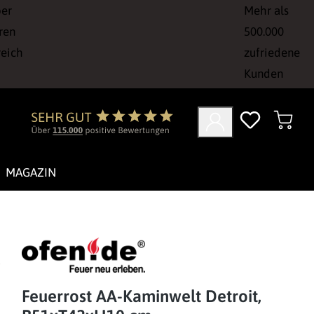
ber
Mehr als
ren
500.000
reich
zufriedene
Kunden
MAGAZIN
Feuerrost AA-Kaminwelt Detroit,