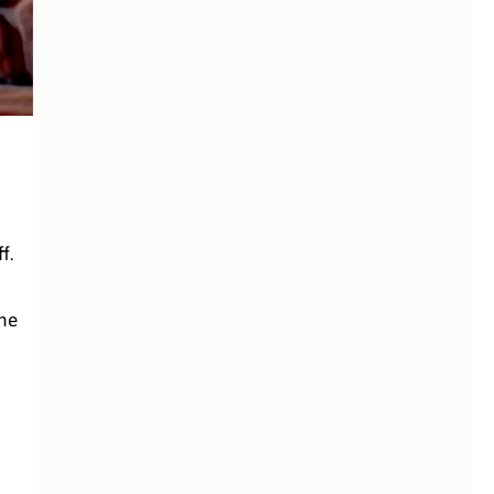
f.
che
.