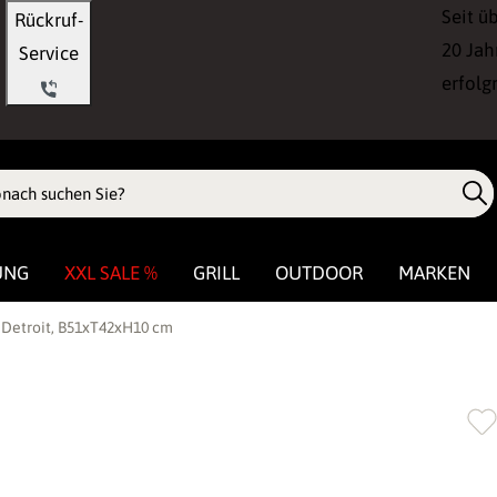
Seit ü
Rückruf-
20 Jah
Service
erfolg
UNG
XXL SALE %
GRILL
OUTDOOR
MARKEN
 Detroit, B51xT42xH10 cm