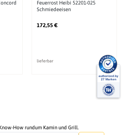
Concord
Feuerrost Heibi 52201-025
F
Schmiedeeisen
O
172,55 €
1
lieferbar
li
r Know-How rundum Kamin und Grill.