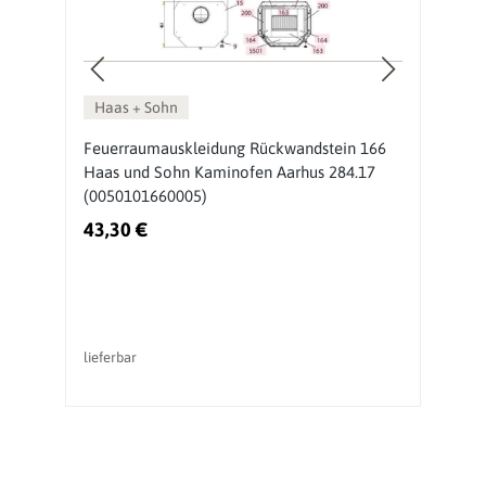
Haas + Sohn
Feuerraumauskleidung Rückwandstein 166
H
)
Haas und Sohn Kaminofen Aarhus 284.17
F
(0050101660005)
(
43,30 €
7
lieferbar
li