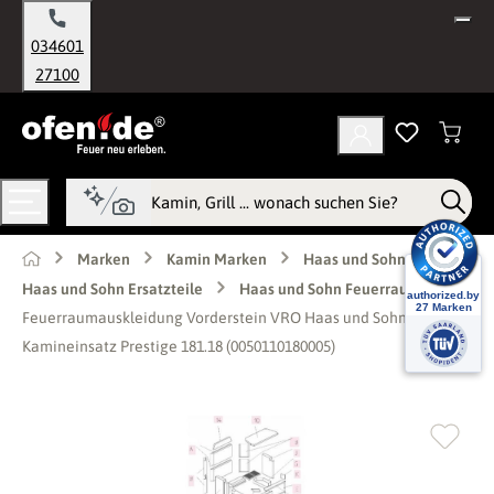
alt springen
034601
27100
Marken
Kamin Marken
Haas und Sohn
Haas und Sohn Ersatzteile
Haas und Sohn Feuerraum
Feuerraumauskleidung Vorderstein VRO Haas und Sohn
Kamineinsatz Prestige 181.18 (0050110180005)