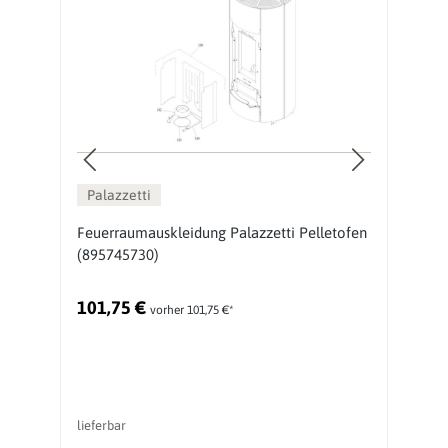
Palazzetti
en
Feuerraumauskleidung Palazzetti Pelletofen
F
(895745730)
P
101,75 €
5
vorher 101,75 €*
lieferbar
li