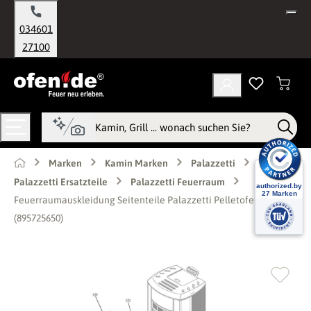
alt springen
034601
27100
Marken
Kamin Marken
Palazzetti
Palazzetti Ersatzteile
Palazzetti Feuerraum
Feuerraumauskleidung Seitenteile Palazzetti Pelletofen
(895725650)