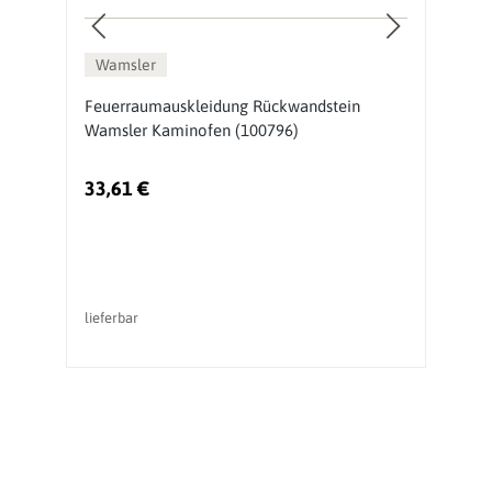
Wamsler
Feuerraumauskleidung Rückwandstein
D
Wamsler Kaminofen (100796)
(
33,61 €
4
lieferbar
li