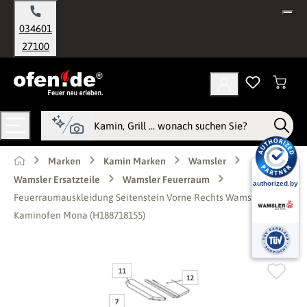
alt springen
034601
27100
Marken
Kamin Marken
Wamsler
Wamsler Ersatzteile
Wamsler Feuerraum
Feuerraumauskleidung Seitenstein Vorne Rechts Wamsler
Kaminofen Mona (H188718155)