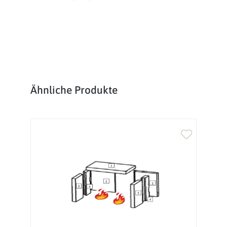
Produktgalerie überspringen
Ähnliche Produkte