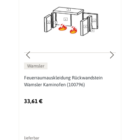
Wamsler
Feuerraumauskleidung Rückwandstein
D
Wamsler Kaminofen (100796)
(
33,61 €
4
lieferbar
li