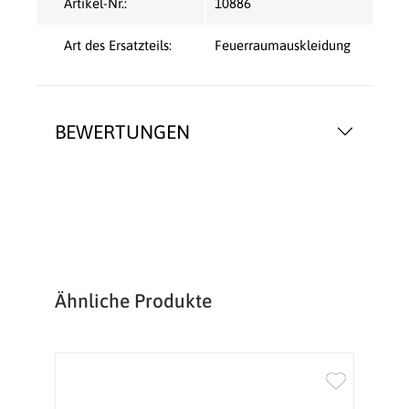
Artikel-Nr.:
10886
Art des Ersatzteils:
Feuerraumauskleidung
BEWERTUNGEN
Produktgalerie überspringen
Ähnliche Produkte