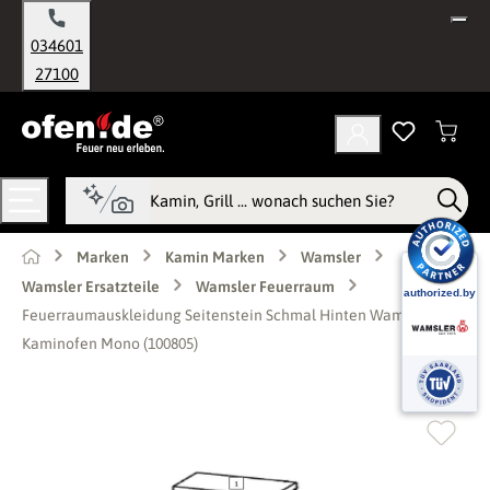
alt springen
034601
27100
Marken
Kamin Marken
Wamsler
Wamsler Ersatzteile
Wamsler Feuerraum
Feuerraumauskleidung Seitenstein Schmal Hinten Wamsler
Kaminofen Mono (100805)