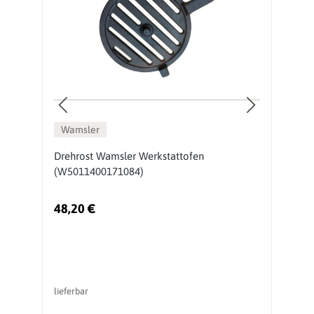
Wamsler
Drehrost Wamsler Werkstattofen
F
(W5011400171084)
W
48,20 €
3
lieferbar
li