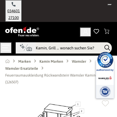
alt springen
034601
27100
Marken
Kamin Marken
Wamsler
Wamsler Ersatzteile
Feuerraumauskleidung Rückwandstein Wamsler Kaminofen
(126507)