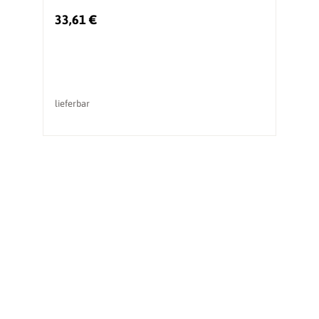
33,61 €
4
lieferbar
li