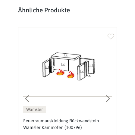
Produktgalerie überspringen
Ähnliche Produkte
Wamsler
Feuerraumauskleidung Rückwandstein
D
Wamsler Kaminofen (100796)
(