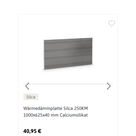
Silca
Wärmedämmplatte Silca 250KM
D
1000x625x40 mm Calciumsilikat
s
40,95 €
7