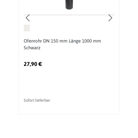
Ofenrohr DN 150 mm Länge 1000 mm
O
Schwarz
m
27,90 €
2
Sofort lieferbar
So