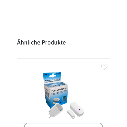
Produktgalerie überspringen
Ähnliche Produkte
%