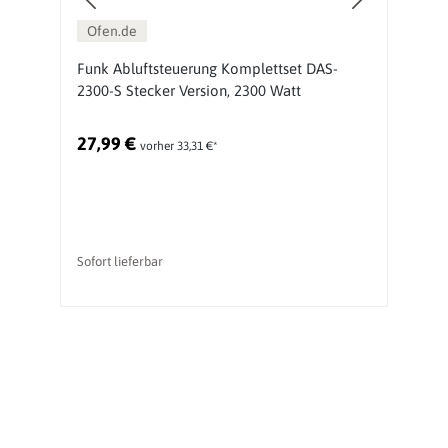
Ofen.de
Funk Abluftsteuerung Komplettset DAS-
F
2300-S Stecker Version, 2300 Watt
B
D
27,99 €
3
vorher 33,31 €*
Ur
vo
Sofort lieferbar
li