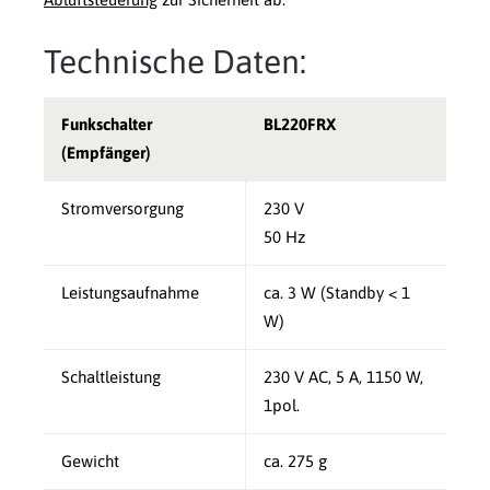
Technische Daten:
Funkschalter
BL220FRX
(Empfänger)
Stromversorgung
230 V
50 Hz
Leistungsaufnahme
ca. 3 W (Standby < 1
W)
Schaltleistung
230 V AC, 5 A, 1150 W,
1pol.
Gewicht
ca. 275 g