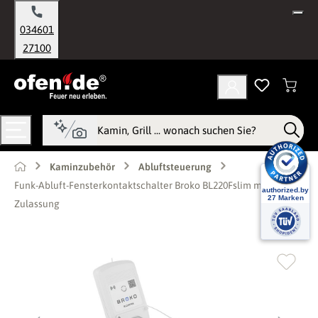
alt springen
034601
27100
Kaminzubehör
Abluftsteuerung
Funk-Abluft-Fensterkontaktschalter Broko BL220Fslim mit DIBt-
Zulassung