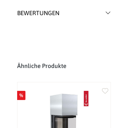
BEWERTUNGEN
Produktgalerie überspringen
Ähnliche Produkte
%
%