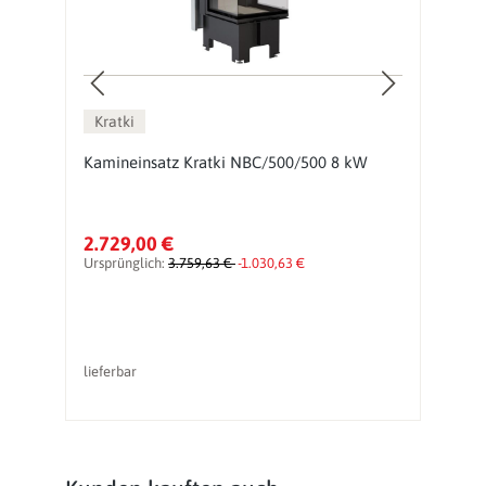
Kratki
Kamineinsatz Kratki NBC/500/500 8 kW
K
2.729,00 €
1
Ursprünglich:
3.759,63 €
-1.030,63 €
Ur
lieferbar
li
Produktgalerie überspringen