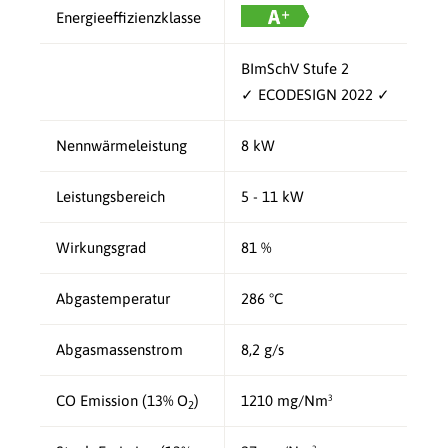
Energieeffizienzklasse
BImSchV Stufe 2
✓ ECODESIGN 2022 ✓
Nennwärmeleistung
8 kW
Leistungsbereich
5 - 11 kW
Wirkungsgrad
81 %
Abgastemperatur
286 °C
Abgasmassenstrom
8,2 g/s
CO Emission (13% O
)
1210 mg/Nm³
2