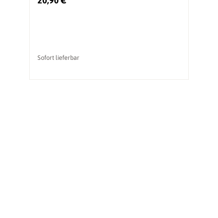
20,90 €
5
Sofort lieferbar
So