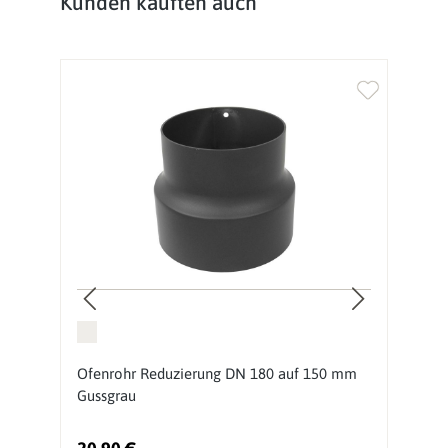
Kunden kauften auch
Ofenrohr Reduzierung DN 180 auf 150 mm
O
Gussgrau