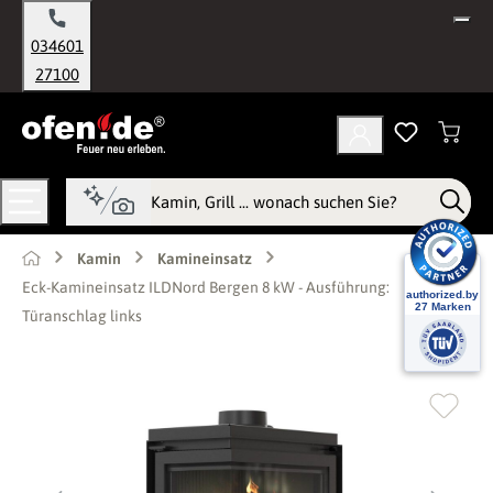
alt springen
034601
27100
Kamin
Kamineinsatz
Eck-Kamineinsatz ILDNord Bergen 8 kW - Ausführung:
Türanschlag links