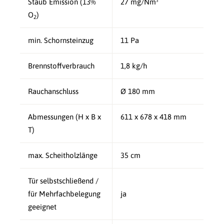
Staub Emission (13%
27 mg/Nm³
O
)
2
min. Schornsteinzug
11 Pa
Brennstoffverbrauch
1,8 kg/h
Rauchanschluss
Ø 180 mm
Abmessungen (H x B x
611 x 678 x 418 mm
T)
max. Scheitholzlänge
35 cm
Tür selbstschließend /
für Mehrfachbelegung
ja
geeignet