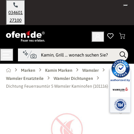
alt springen
034601
27100
Marken
Kamin Marken
Wamsler
Wamsler Ersatzteile
Wamsler Dichtungen
Dichtung Feuerraumtür 5 Wamsler Kaminofen (101116)