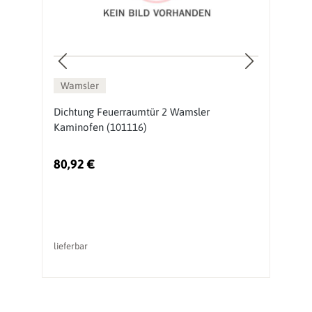
Wamsler
en
Dichtung Feuerraumtür 2 Wamsler
D
Kaminofen (101116)
K
80,92 €
5
lieferbar
li