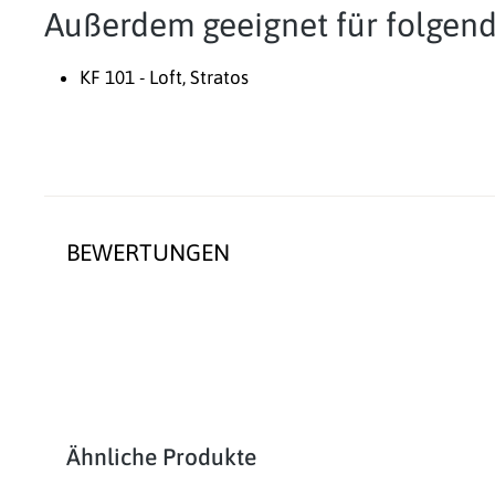
Außerdem geeignet für folgen
KF 101 - Loft, Stratos
BEWERTUNGEN
Produktgalerie überspringen
Ähnliche Produkte