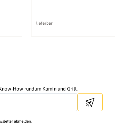
lieferbar
li
r Know-How rundum Kamin und Grill.
Send newsletter
ewsletter abmelden.