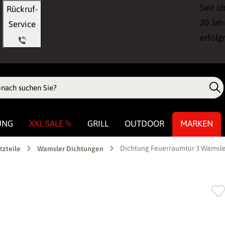
Seit ü
Rückruf-
20 Jah
Service
erfolg
UNG
XXL SALE %
GRILL
OUTDOOR
MARKEN
Dichtung Feuerraumtür 3 Wamsle
tzteile
Wamsler Dichtungen