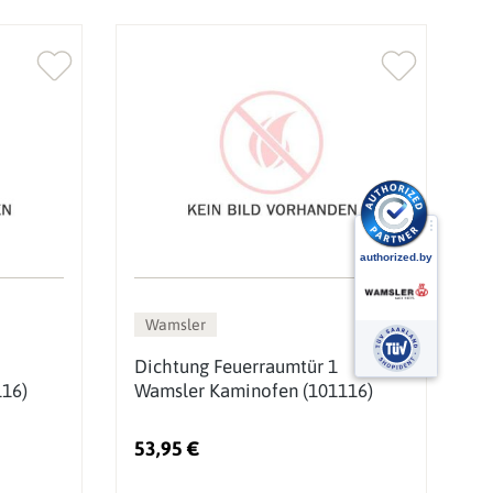
Wamsler
Dichtung Feuerraumtür 1
D
16)
Wamsler Kaminofen (101116)
K
53,95 €
5