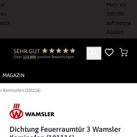
ber
Mehr als
ren
500.000
reich
zufriedene
Kunden
MAGAZIN
r Kaminofen (101116)
Dichtung Feuerraumtür 3 Wamsler