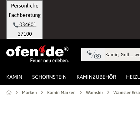
Persönliche
springen
Zur Hauptnavigation springen
Fachberatung
034601
27100
KAMIN
SCHORNSTEIN
KAMINZUBEHÖR
HEIZ
Marken
Kamin Marken
Wamsler
Wamsler Ersa