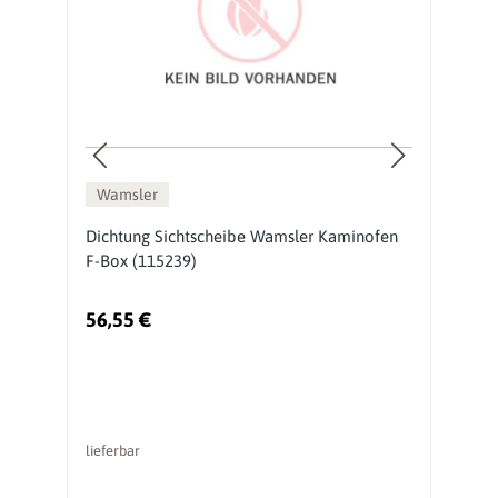
Wamsler
Dichtung Sichtscheibe Wamsler Kaminofen
D
F-Box (115239)
(
56,55 €
5
lieferbar
li