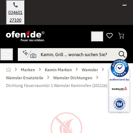
alt springen
034601
27100
Marken
Kamin Marken
Wamsler
Wamsler Ersatzteile
Wamsler Dichtungen
Dichtung Feuerraumtür 1 Wamsler Kaminofen (101116)