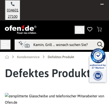
alt springen
034601
27100
Kundenservice
Defektes Produkt
Defektes Produkt