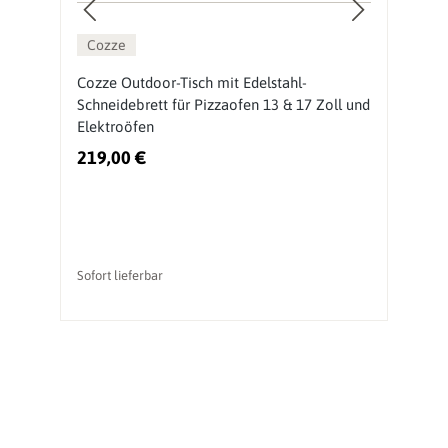
Cozze
Cozze Outdoor-Tisch mit Edelstahl-
O
Schneidebrett für Pizzaofen 13 & 17 Zoll und
P
Elektroöfen
219,00 €
2
Sofort lieferbar
So