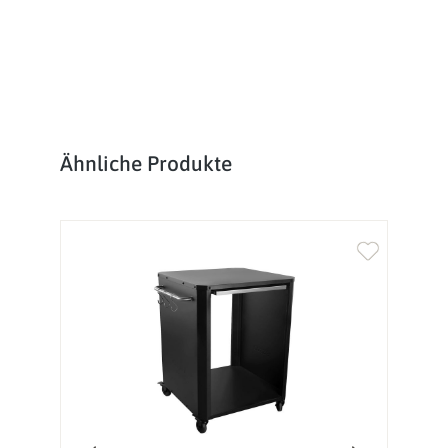
Produktgalerie überspringen
Ähnliche Produkte