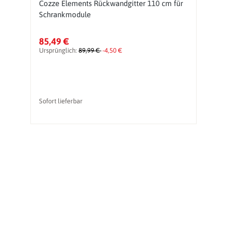
e
Cozze Elements Rückwandgitter 110 cm für
C
Schrankmodule
f
85,49 €
3
Ursprünglich:
89,99 €
-4,50 €
Ur
Sofort lieferbar
So