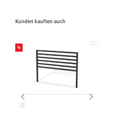
Produktgalerie überspringen
Kunden kauften auch
%
%