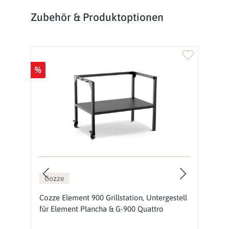
Produktgalerie überspringen
Zubehör & Produktoptionen
%
%
Cozze
Cozze Element 900 Grillstation, Untergestell
C
für Element Plancha & G-900 Quattro
R
A