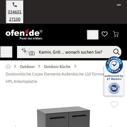
alt springen
034601
27100
Outdoor
Outdoor Küche
Outdoorküche Cozze Elements Außenküche 110 Türmodul inkl.
HPL Arbeitsplatte