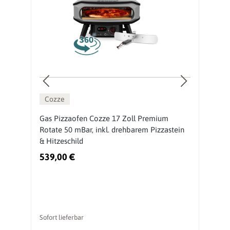
Cozze
ch
Gas Pizzaofen Cozze 17 Zoll Premium
O
Rotate 50 mBar, inkl. drehbarem Pizzastein
M
& Hitzeschild
539,00 €
3
Sofort lieferbar
So