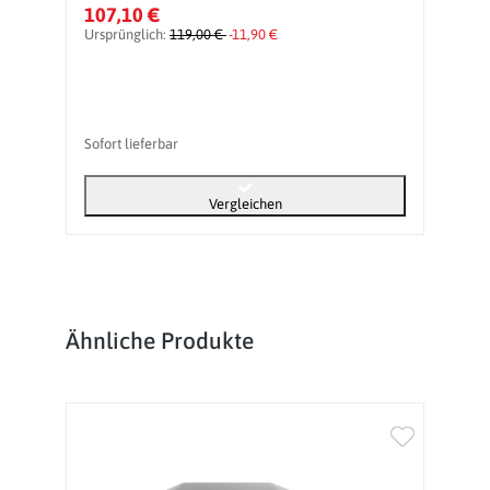
107,10 €
1
Ursprünglich:
119,00 €
-11,90 €
Ur
Sofort lieferbar
So
Vergleichen
Produktgalerie überspringen
Ähnliche Produkte