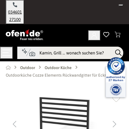
alt springen
034601
27100
Outdoor
Outdoor Küche
Outdoorküche Cozze Elements Rückwandgitter für Eckmodul