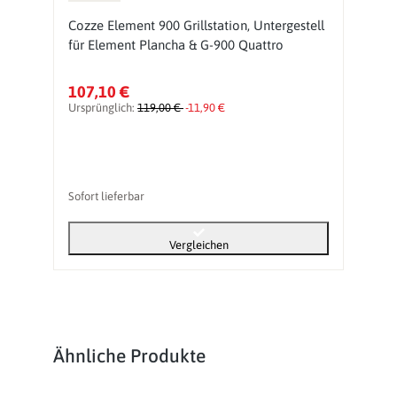
Cozze Element 900 Grillstation, Untergestell
C
für Element Plancha & G-900 Quattro
R
A
107,10 €
1
Ursprünglich:
119,00 €
-11,90 €
Ur
Sofort lieferbar
So
Vergleichen
Produktgalerie überspringen
Ähnliche Produkte