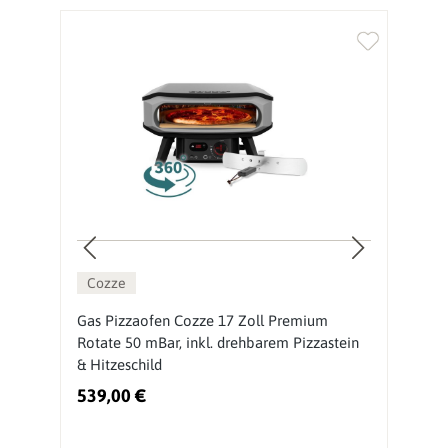
Cozze
Gas Pizzaofen Cozze 17 Zoll Premium
O
Rotate 50 mBar, inkl. drehbarem Pizzastein
M
& Hitzeschild
539,00 €
3