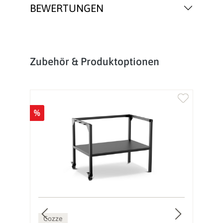
BEWERTUNGEN
Produktgalerie überspringen
Zubehör & Produktoptionen
%
%
Cozze