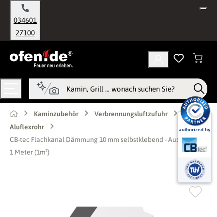
alt springen
034601
27100
Kaminzubehör
Verbrennungsluftzufuhr
Aluflexrohr
CB-tec Flachkanal Dämmung 10 mm selbstklebend - Ausführung:
1 Meter (1m²)