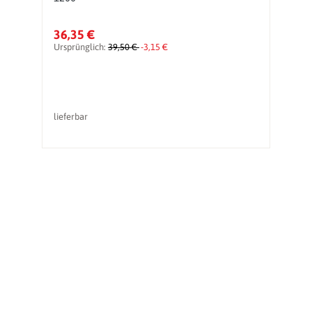
36,35 €
4
Ursprünglich:
39,50 €
-3,15 €
Ur
lieferbar
li