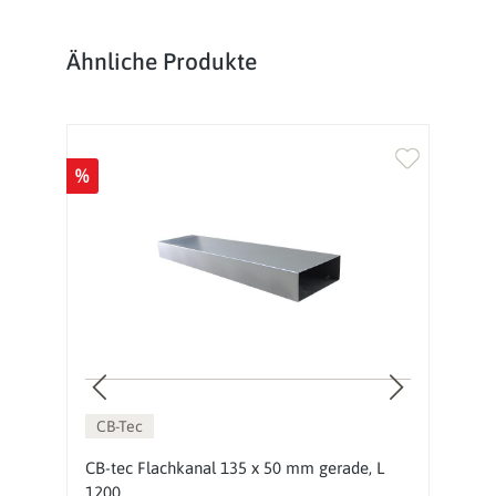
Produktgalerie überspringen
Ähnliche Produkte
%
%
CB-Tec
7
CB-tec Flachkanal 135 x 50 mm gerade, L
C
1200
1