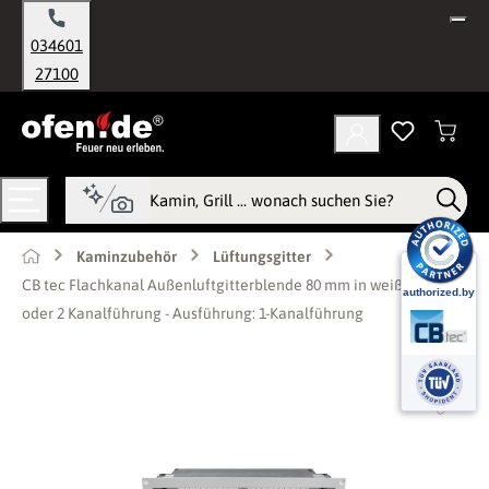
alt springen
034601
27100
Kaminzubehör
Lüftungsgitter
CB tec Flachkanal Außenluftgitterblende 80 mm in weiß für 1
oder 2 Kanalführung - Ausführung: 1-Kanalführung