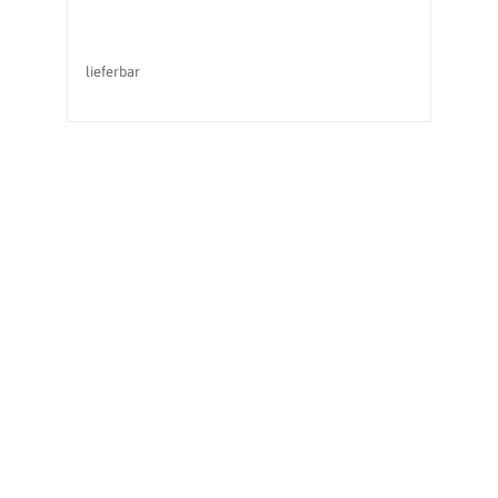
lieferbar
li