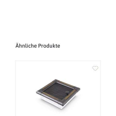
Produktgalerie überspringen
Ähnliche Produkte