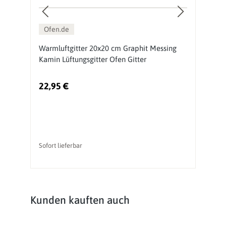
Ofen.de
er
Warmluftgitter 20x20 cm Graphit Messing
K
Kamin Lüftungsgitter Ofen Gitter
G
22,95 €
1
Sofort lieferbar
So
Produktgalerie überspringen
Kunden kauften auch