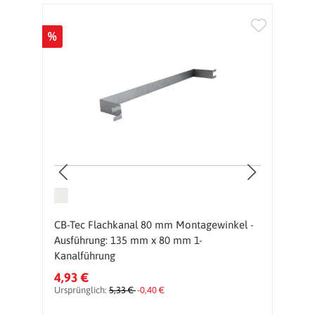
%
%
CB-Tec Flachkanal 80 mm Montagewinkel -
C
Ausführung: 135 mm x 80 mm 1-
i
Kanalführung
4,93 €
1
Ursprünglich:
5,33 €
-0,40 €
Ur