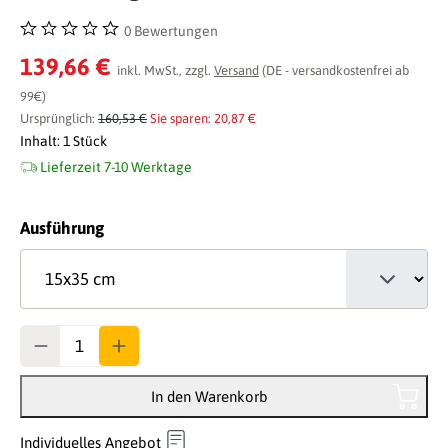
0 Bewertungen
Durchschnittliche Bewertung von 0 von 5 Sternen
139,66 €
inkl. MwSt., zzgl.
Versand
(DE - versandkostenfrei ab
99€)
Ursprünglich:
160,53 €
Sie sparen: 20,87 €
Inhalt:
1 Stück
Lieferzeit 7-10 Werktage
auswählen
Ausführung
Anzahl
In den Warenkorb
Individuelles Angebot