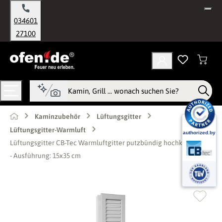
alt springen
034601
27100
Kaminzubehör
Lüftungsgitter
Lüftungsgitter-Warmluft
Lüftungsgitter CB-Tec Warmluftgitter putzbündig hochkant Weiß
- Ausführung: 15x35 cm