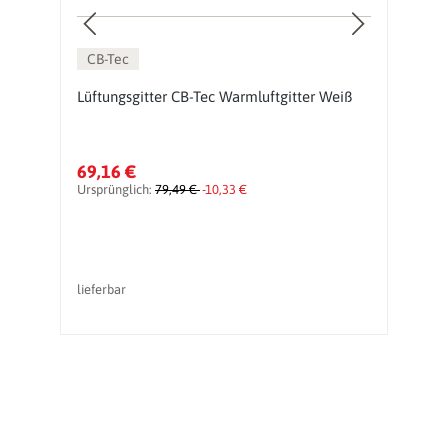
CB-Tec
Lüftungsgitter CB-Tec Warmluftgitter Weiß
W
K
69,16 €
2
Ursprünglich:
79,49 €
-10,33 €
lieferbar
So