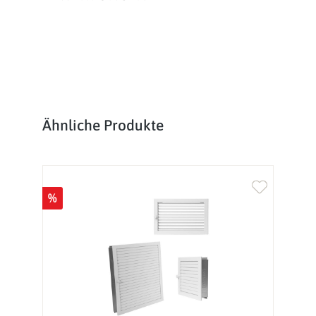
Produktgalerie überspringen
Ähnliche Produkte
%