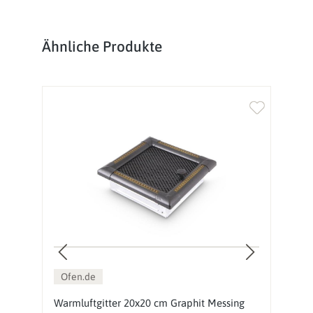
Produktgalerie überspringen
Ähnliche Produkte
%
Ofen.de
Warmluftgitter 20x20 cm Graphit Messing
L