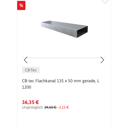
%
%
CB-Tec
CB-tec Flachkanal 135 x 50 mm gerade, L
C
1200
1
36,35 €
4
Ursprünglich:
39,50 €
-3,15 €
Ur