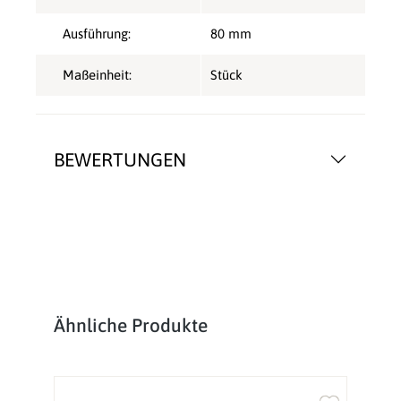
Ausführung:
80 mm
Maßeinheit:
Stück
BEWERTUNGEN
Produktgalerie überspringen
Ähnliche Produkte