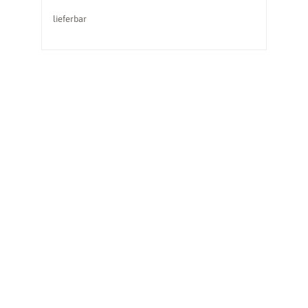
lieferbar
li