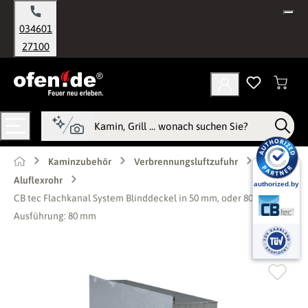
alt springen
034601
27100
Kaminzubehör
Verbrennungsluftzufuhr
Aluflexrohr
CB tec Flachkanal System Blinddeckel in 50 mm, oder 80 mm -
Ausführung: 80 mm