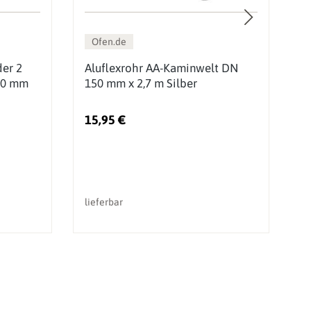
Ofen.de
der 2
Aluflexrohr AA-Kaminwelt DN
A
 80 mm
150 mm x 2,7 m Silber
1
15,95 €
2
lieferbar
So