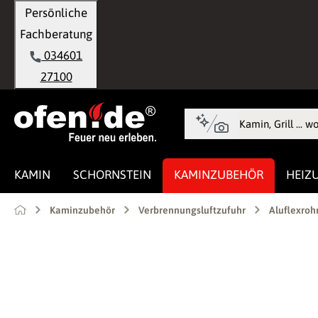
Persönliche
springen
Zur Hauptnavigation springen
Fachberatung
034601
27100
KAMIN
SCHORNSTEIN
KAMINZUBEHÖR
HEIZ
Kaminzubehör
Verbrennungsluftzufuhr
Aluflexroh