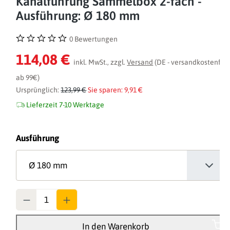
Kanalführung Sammelbox 2-fach -
Ausführung: Ø 180 mm
0 Bewertungen
Durchschnittliche Bewertung von 0 von 5 Sternen
114,08 €
inkl. MwSt., zzgl.
Versand
(DE - versandkostenfrei
ab 99€)
Ursprünglich:
123,99 €
Sie sparen: 9,91 €
Lieferzeit 7-10 Werktage
auswählen
Ausführung
Anzahl
In den Warenkorb