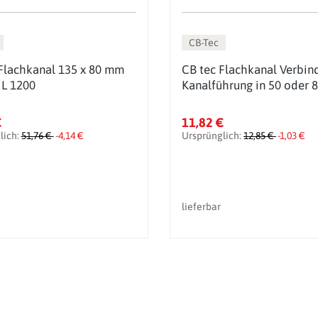
CB-Tec
Flachkanal 135 x 80 mm
CB tec Flachkanal Verbin
 L 1200
Kanalführung in 50 oder
€
11,82 €
lich:
51,76 €
-4,14 €
Ursprünglich:
12,85 €
-1,03 €
lieferbar