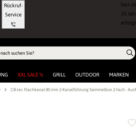
Seit ü
Rückruf-
20 Jah
Service
erfolg
UNG
XXL SALE %
GRILL
OUTDOOR
MARKEN
CB-tec Flachkanal 80 mm 2-Kanalführung Sammelbox 2-fach - Aus
r