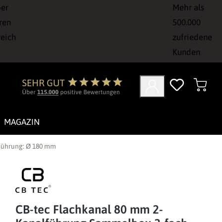
ber
Mehr als
ren
500.000
reich
zufriedene
Kunden
MAGAZIN
führung: Ø 180 mm
CB-tec Flachkanal 80 mm 2-