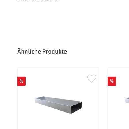
Produktgalerie überspringen
Ähnliche Produkte
%
%