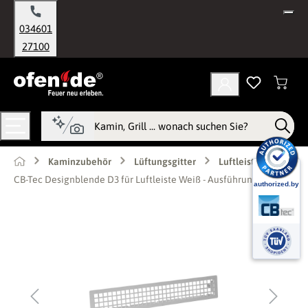
alt springen
034601
27100
Kaminzubehör
Lüftungsgitter
Luftleisten
CB-Tec Designblende D3 für Luftleiste Weiß - Ausführung: 45 cm