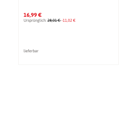
16,99 €
6
Ursprünglich:
28,01 €
-11,02 €
Ur
lieferbar
li