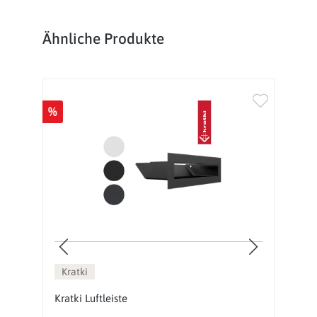
Produktgalerie überspringen
Ähnliche Produkte
%
%
Kratki
ß
Kratki Luftleiste
C