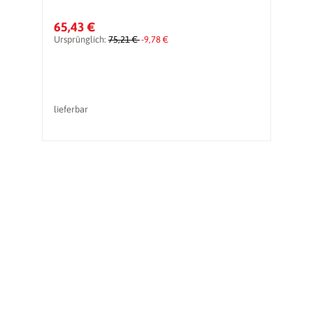
65,43 €
1
Ursprünglich:
75,21 €
-9,78 €
Ur
lieferbar
li