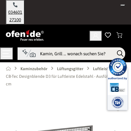
alt springen
034601
27100
Kaminzubehör
Lüftungsgitter
Luftleisten
CB-Tec Designblende D3 für Luftleiste Edelstahl - Ausführung: 30
cm