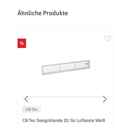
Produktgalerie überspringen
Ähnliche Produkte
%
%
CB-Tec
CB-Tec Designblende D1 für Luftleiste Weiß
Kr