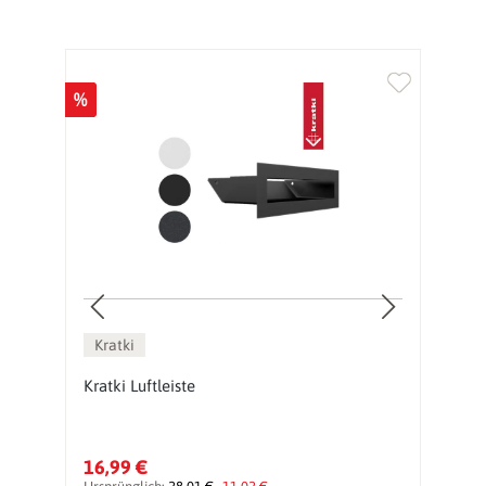
%
%
Kratki
Kratki Luftleiste
Lu
c
16,99 €
1