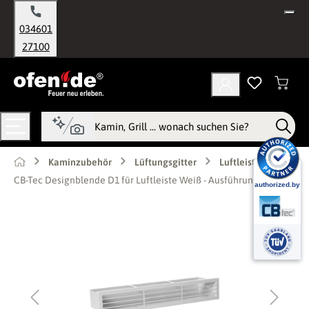
alt springen
034601
27100
Kaminzubehör
Lüftungsgitter
Luftleisten
CB-Tec Designblende D1 für Luftleiste Weiß - Ausführung: 60 cm