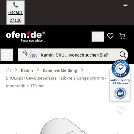
alt springen
034601
27100
Kamin
Kaminverkleidung
BRULApor Gewölbeaufsatz Halbkreis, Länge 600 mm -
Innenradius: 170 mm