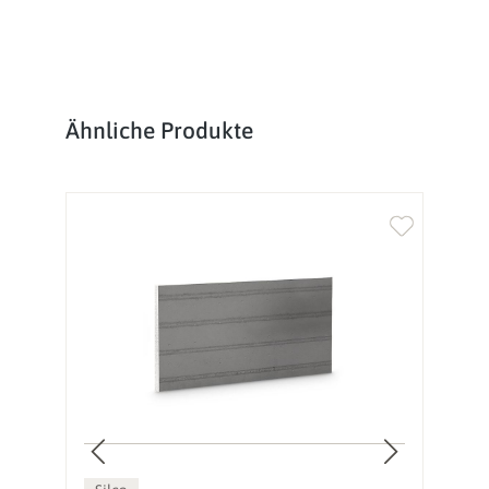
Produktgalerie überspringen
Ähnliche Produkte