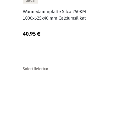
Silca
Wärmedämmplatte Silca 250KM
D
1000x625x40 mm Calciumsilikat
s
40,95 €
7
Sofort lieferbar
So