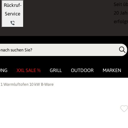
Seit ü
Rückruf-
20 Jah
Service
erfolg
UNG
XXL SALE %
GRILL
OUTDOOR
MARKEN
k 1 Warmluftofen 10 kW B-Ware