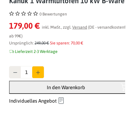
Kanuk 1 Warmluftofen 10 kW B-Ware
0 Bewertungen
Durchschnittliche Bewertung von 0 von 5 Sternen
179,00 €
inkl. MwSt., zzgl.
Versand
(DE - versandkostenfrei
ab 99€)
Ursprünglich:
249,00 €
Sie sparen: 70,00 €
Lieferzeit 2-3 Werktage
Anzahl
In den Warenkorb
Individuelles Angebot