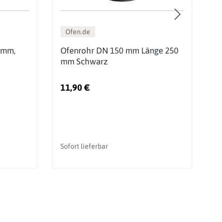
Ofen.de
 mm,
Ofenrohr DN 150 mm Länge 250
O
mm Schwarz
m
11,90 €
2
Sofort lieferbar
So