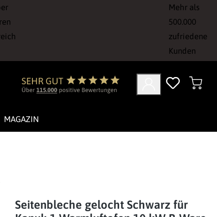
ber
Mehr als
ren
500.000
reich
zufriedene
Kunden
MAGAZIN
Seitenbleche gelocht Schwarz für