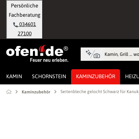
Persönliche
springen
Zur Hauptnavigation springen
Fachberatung
034601
27100
KAMIN
SCHORNSTEIN
KAMINZUBEHÖR
HEIZ
Seitenbleche gelocht Schwarz für Kanu
Kaminzubehör