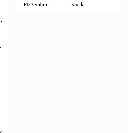
Maßeinheit:
Stück
e
m