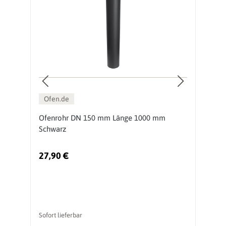
Ofen.de
0
Ofenrohr DN 150 mm Länge 1000 mm
O
Schwarz
S
27,90 €
1
Sofort lieferbar
So