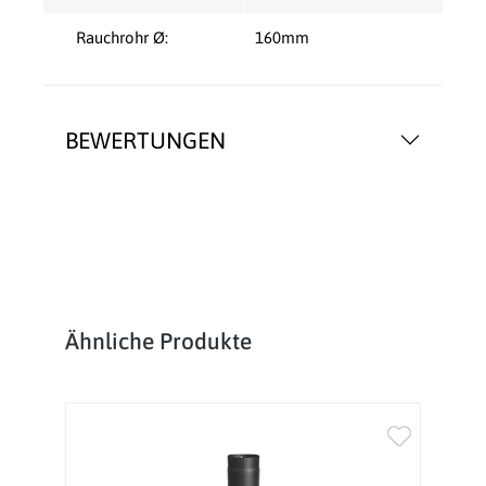
Rauchrohr Ø:
160mm
BEWERTUNGEN
Produktgalerie überspringen
Ähnliche Produkte