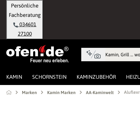
Persönliche
springen
Zur Hauptnavigation springen
Fachberatung
034601
27100
KAMIN
SCHORNSTEIN
KAMINZUBEHÖR
HEIZ
Aluflex
Marken
Kamin Marken
AA-Kaminwelt