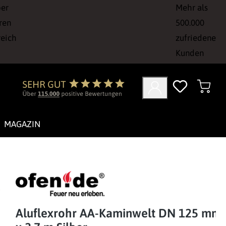
ber
Mehr als
ren
500.000
reich
zufriedene
Kunden
MAGAZIN
Aluflexrohr AA-Kaminwelt DN 125 mm