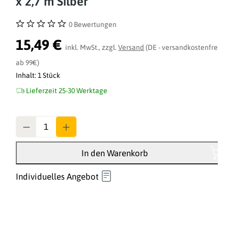
x 2,7 m Silber
0 Bewertungen
Durchschnittliche Bewertung von 0 von 5 Sternen
15,49 €
inkl. MwSt., zzgl.
Versand
(DE - versandkostenfrei
ab 99€)
Inhalt:
1 Stück
Lieferzeit 25-30 Werktage
Anzahl
In den Warenkorb
Individuelles Angebot