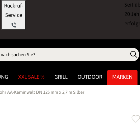
Seit ü
Rückruf-
20 Jah
Service
erfolg
UNG
XXL SALE %
GRILL
OUTDOOR
MARKEN
rohr AA-Kaminwelt DN 125 mm x 2,7 m Silber