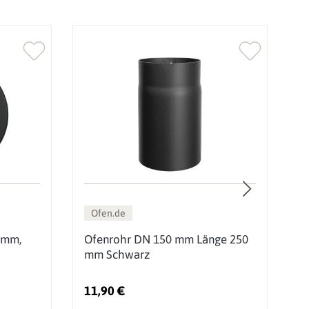
Ofen.de
 mm,
Ofenrohr DN 150 mm Länge 250
O
mm Schwarz
m
11,90 €
2