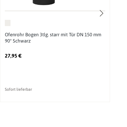
Ofenrohr Bogen 3tlg. starr mit Tür DN 150 mm
O
90° Schwarz
27,95 €
1
Sofort lieferbar
So