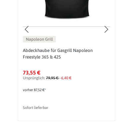
Napoleon Grill
Abdeckhaube für Gasgrill Napoleon
G
Freestyle 365 & 425
M
73,55 €
6
Ursprünglich:
79,95 €
-6,40 €
Ur
vorher 87,52 €*
Sofort lieferbar
So