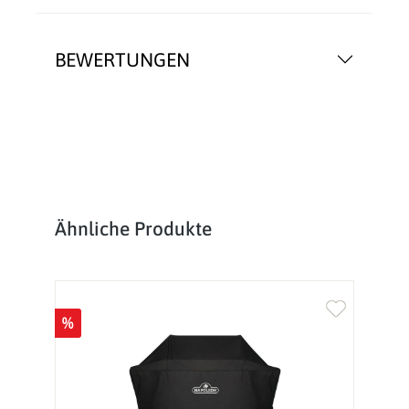
BEWERTUNGEN
Produktgalerie überspringen
Ähnliche Produkte
%
%