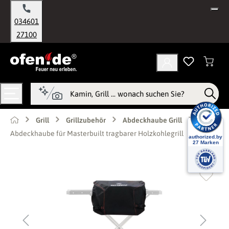
alt springen
034601
27100
Grill
Grillzubehör
Abdeckhaube Grill
Abdeckhaube für Masterbuilt tragbarer Holzkohlegrill