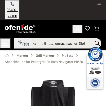
alt springen
034601
27100
Marken
Grill Marken
Pit Boss
Abdeckhaube für Pelletgrill Pit Boss Navigator PB550