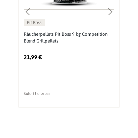
Pit Boss
Räucherpellets Pit Boss 9 kg Competition
Pe
Blend Grillpellets
P
21,99 €
5
Ur
Sofort lieferbar
So