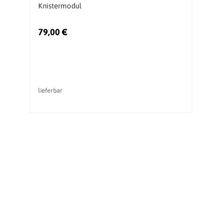
Knistermodul
79,00 €
7
lieferbar
li