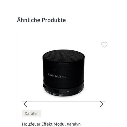
Produktgalerie überspringen
Ähnliche Produkte
Xaralyn
Holzfeuer Effekt Modul Xaralyn
5