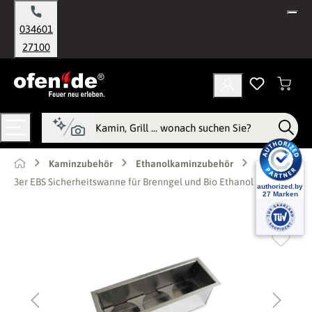
alt springen
034601
27100
Kaminzubehör
Ethanolkaminzubehör
3er EBS Sicherheitswanne für Brenngel und Bio Ethanol