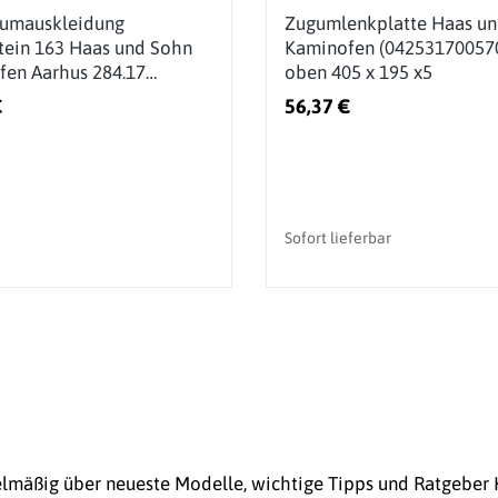
aumauskleidung
Zugumlenkplatte Haas u
ein 163 Haas und Sohn
Kaminofen (04253170057
en Aarhus 284.17
oben 405 x 195 x5
01630005)
€
56,37 €
Sofort lieferbar
gelmäßig über neueste Modelle, wichtige Tipps und Ratgebe