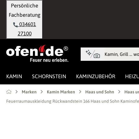
Persönliche
springen
Zur Hauptnavigation springen
Fachberatung
034601
27100
KAMIN
SCHORNSTEIN
KAMINZUBEHÖR
HEIZ
Marken
Kamin Marken
Haas und Sohn
Haas un
Feuerraumauskleidung Rückwandstein 166 Haas und Sohn Kaminofen