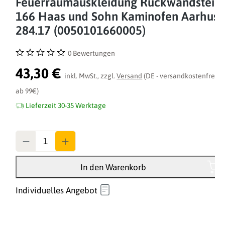
Feuerraumauskleidung Rückwandstein
166 Haas und Sohn Kaminofen Aarhus
284.17 (0050101660005)
0 Bewertungen
Durchschnittliche Bewertung von 0 von 5 Sternen
43,30 €
inkl. MwSt., zzgl.
Versand
(DE - versandkostenfrei
ab 99€)
Lieferzeit 30-35 Werktage
Anzahl
In den Warenkorb
Individuelles Angebot