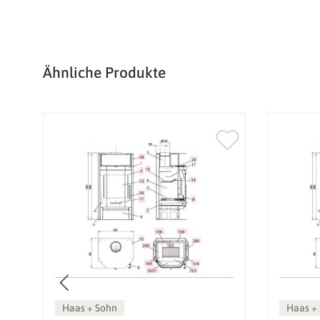
Produktgalerie überspringen
Ähnliche Produkte
Haas + Sohn
Haas +