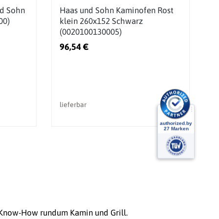
nd Sohn
Haas und Sohn Kaminofen Rost
F
00)
klein 260x152 Schwarz
K
(0020100130005)
K
96,54 €
5
lieferbar
li
r Know-How rundum Kamin und Grill.