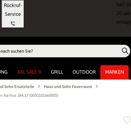
Seit ü
Rückruf-
20 Jah
Service
erfolg
UNG
XXL SALE %
GRILL
OUTDOOR
MARKEN
d Sohn Ersatzteile
Haas und Sohn Feuerraum
 Aarhus 284.17 (0050101660005)