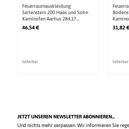
nd
Feuerraumauskleidung
Feuerr
Seitenstein 200 Haas und Sohn
Bodenst
Kaminofen Aarhus 284.17
Kaminof
(0050102000005)
(00501
46,54 €
31,82 
lieferbar
lieferbar
JETZT UNSEREN NEWSLETTER ABONNIEREN...
Und nichts mehr verpassen. Wir informieren Sie re