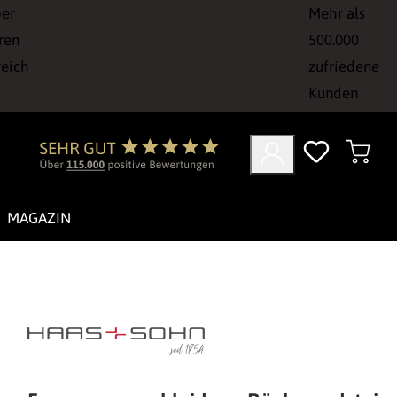
ber
Mehr als
ren
500.000
reich
zufriedene
Kunden
MAGAZIN