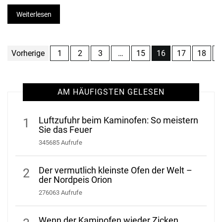
Weiterlesen
Vorherige
1
2
3
…
15
16
17
18
1
AM HÄUFIGSTEN GELESEN
Luftzufuhr beim Kaminofen: So meistern
1
Sie das Feuer
345685 Aufrufe
Der vermutlich kleinste Ofen der Welt –
2
der Nordpeis Orion
276063 Aufrufe
Wenn der Kaminofen wieder Zicken