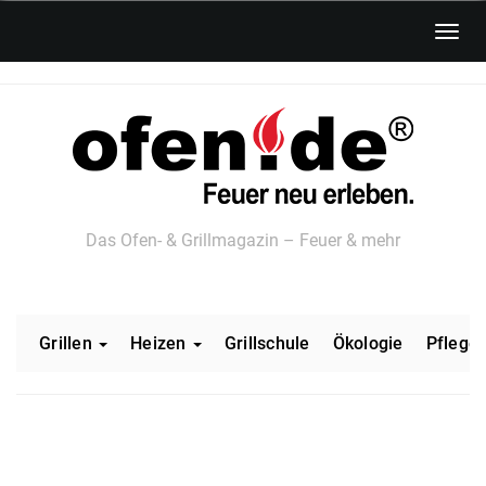
Skip
Toggl
to
navig
main
content
Das Ofen- & Grillmagazin – Feuer & mehr
Grillen
Heizen
Grillschule
Ökologie
Pflege