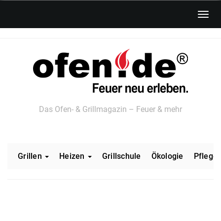
Skip
Toggl
to
navig
main
content
Das Ofen- & Grillmagazin – Feuer & mehr
Grillen
Heizen
Grillschule
Ökologie
Pflege