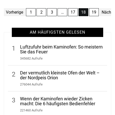
Vorherige
1
2
3
…
17
18
19
Nächst
AM HÄUFIGSTEN GELESEN
Luftzufuhr beim Kaminofen: So meistern
1
Sie das Feuer
345682 Aufrufe
Der vermutlich kleinste Ofen der Welt –
2
der Nordpeis Orion
276044 Aufrufe
Wenn der Kaminofen wieder Zicken
3
macht: Die 6 häufigsten Bedienfehler
221460 Aufrufe