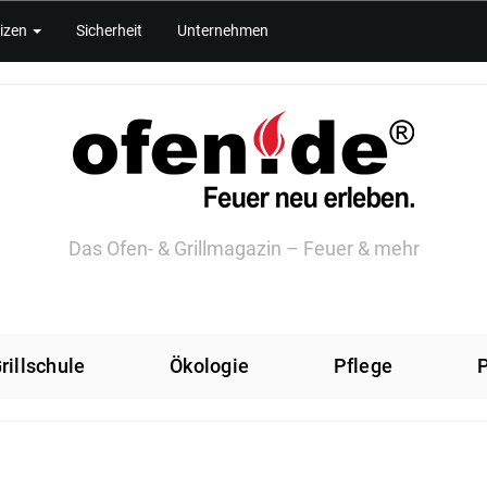
izen
Sicherheit
Unternehmen
Das Ofen- & Grillmagazin – Feuer & mehr
rillschule
Ökologie
Pflege
P