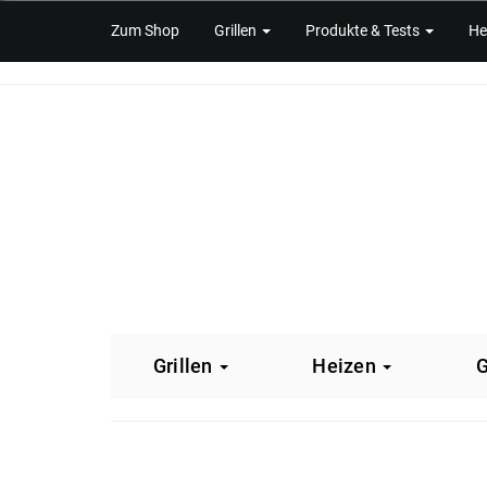
Skip
Zum Shop
Grillen
Produkte & Tests
He
to
main
content
Grillen
Heizen
G