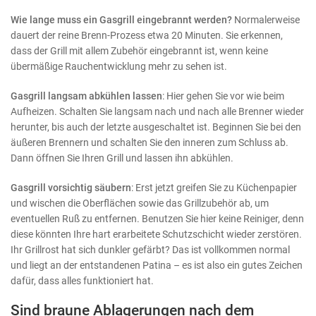
Wie lange muss ein Gasgrill eingebrannt werden?
Normalerweise
dauert der reine Brenn-Prozess etwa 20 Minuten. Sie erkennen,
dass der Grill mit allem Zubehör eingebrannt ist, wenn keine
übermäßige Rauchentwicklung mehr zu sehen ist.
Gasgrill langsam abkühlen lassen
: Hier gehen Sie vor wie beim
Aufheizen. Schalten Sie langsam nach und nach alle Brenner wieder
herunter, bis auch der letzte ausgeschaltet ist. Beginnen Sie bei den
äußeren Brennern und schalten Sie den inneren zum Schluss ab.
Dann öffnen Sie Ihren Grill und lassen ihn abkühlen.
Gasgrill vorsichtig säubern
: Erst jetzt greifen Sie zu Küchenpapier
und wischen die Oberflächen sowie das Grillzubehör ab, um
eventuellen Ruß zu entfernen. Benutzen Sie hier keine Reiniger, denn
diese könnten Ihre hart erarbeitete Schutzschicht wieder zerstören.
Ihr Grillrost hat sich dunkler gefärbt? Das ist vollkommen normal
und liegt an der entstandenen Patina – es ist also ein gutes Zeichen
dafür, dass alles funktioniert hat.
Sind braune Ablagerungen nach dem