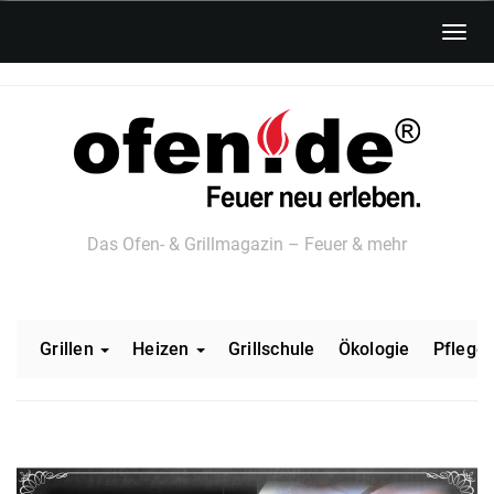
Skip
Toggl
to
navig
main
content
Das Ofen- & Grillmagazin – Feuer & mehr
Grillen
Heizen
Grillschule
Ökologie
Pflege