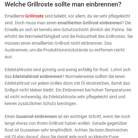
Welche Grillroste sollte man einbrennen?
Emaillierte
Grillroste
sind beliebt, vor allem, da sie sehr pflegeleicht
sind. Doch muss man einen
emaillierten Grillrost einbrennen
? Die
Emaille an sich ist bereits eine Schutzschicht ähnlich der Patina. Sie
erhöht die Wärmeleitfähigkeit und die Robustheit des Grillrostes. Sie
müssen einen emaillierten Grillrost nicht einbrennen. Das
Ausbrennen, um die Produktionsrückstände zu entfernen reicht
aus.
Edelstahlroste sind günstig und wenig anfällig für Rost. Lohnt sich
das
Edelstahlrost einbrennen
? Normalerweise sollten Sie einen
Edelstahlrost vor jedem Grillen dünn mit Öl einstreichen, damit das
Grillgut nicht kleben bleibt. Ein Einbrennen bei hohen Temperaturen
ist nicht notwendig, da Edelstahlroste sehr pflegeleicht sind und
keinen zusätzlichen Schutz benötigen.
Einen
Gussrost
einbrennen
ist ein wichtiger Schritt, wenn Sie noch
lange etwas von Ihrem Grillrost haben wollen. Gerade gegenüber
Rost ist Gusseisen sehr empfindlich. Achten Sie beim Bestreichen
mit Öl also darauf, dass Sie damit jede noch so kleinste Fuge