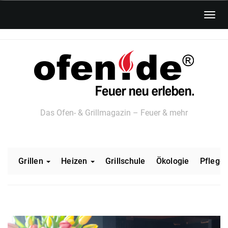
Skip
Toggl
to
navig
main
content
Das Ofen- & Grillmagazin – Feuer & mehr
Grillen
Heizen
Grillschule
Ökologie
Pflege