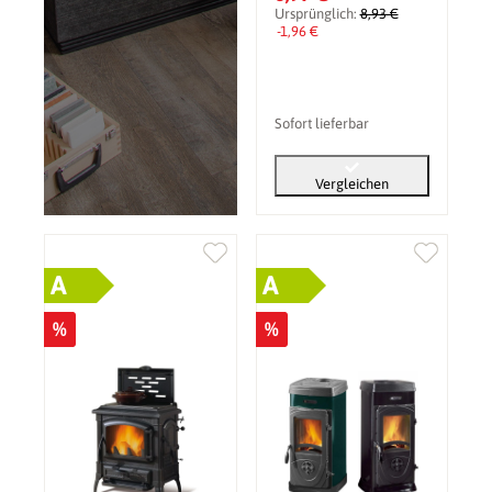
Ursprünglich:
8,93 €
-1,96 €
Sofort lieferbar
Vergleichen
A
A
%
%