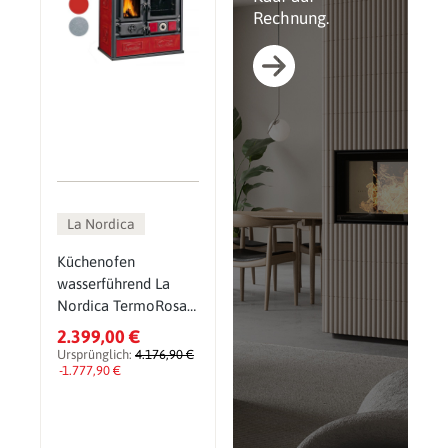
Rechnung.
La Nordica
Küchenofen
wasserführend La
Nordica TermoRosa
DSA mit 15,5 kW
2.399,00 €
Ursprünglich:
4.176,90 €
-1.777,90 €