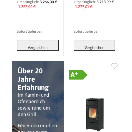
Forno DSA.16 11,1
Ursprünglich:
3.266,00 €
Ursprünglich:
3.713,99 €
-1.267,00 €
kW
-1.277,01 €
Sofort lieferbar
Sofort lieferbar
Vergleichen
Vergleichen
Über 20
+
A
Jahre
Erfahrung
im Kamin- und
Ofenbereich
sowie rund um
den Grill.
Feuer neu erleben