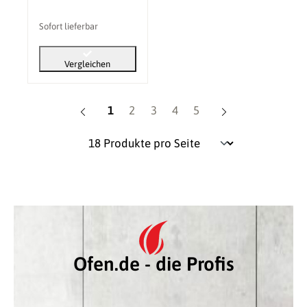
Sofort lieferbar
Vergleichen
Seite
Seite
Seite
Seite
Seite
1
2
3
4
5
Ofen.de - die Profis