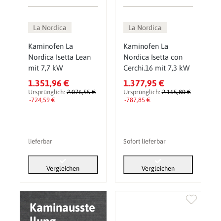
La Nordica
La Nordica
Kaminofen La
Kaminofen La
Nordica Isetta Lean
Nordica Isetta con
mit 7,7 kW
Cerchi.16 mit 7,3 kW
1.351,96 €
1.377,95 €
Ursprünglich:
2.076,55 €
Ursprünglich:
2.165,80 €
-724,59 €
-787,85 €
lieferbar
Sofort lieferbar
Vergleichen
Vergleichen
Kaminausste