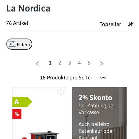
La Nordica
76 Artikel
Filtern
Seite
Seite
Seite
Seite
Seite
1
2
3
4
5
2% Skonto
A
bei Zahlung per
Vorkasse.
%
Auch beliebt:
Ratenkauf oder
Kauf auf