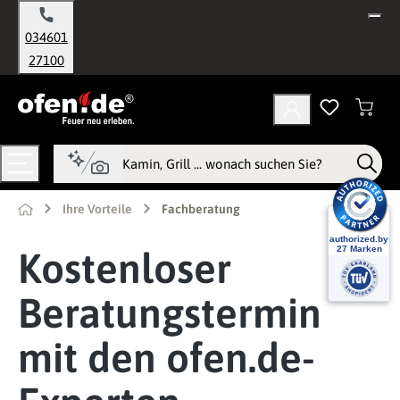
alt springen
034601
27100
Ihre Vorteile
Fachberatung
Kostenloser
Beratungstermin
mit den ofen.de-