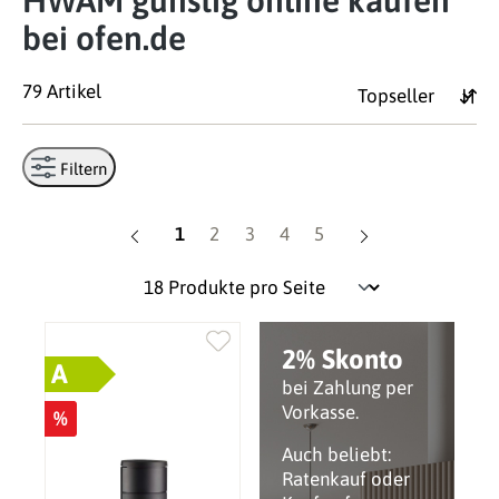
HWAM günstig online kaufen
bei ofen.de
79 Artikel
Filtern
Seite
Seite
Seite
Seite
Seite
1
2
3
4
5
2% Skonto
A
bei Zahlung per
Vorkasse.
%
Auch beliebt:
Ratenkauf oder