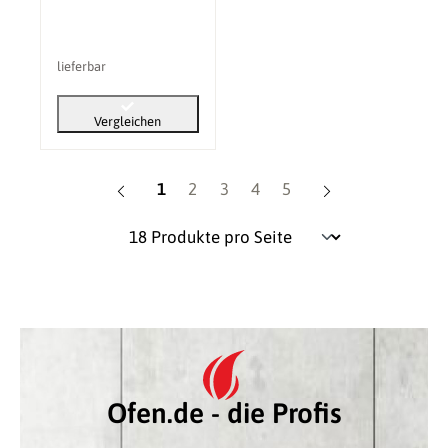
lieferbar
Vergleichen
Seite
Seite
Seite
Seite
Seite
1
2
3
4
5
Ofen.de - die Profis