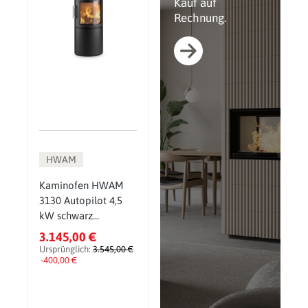
Kauf auf
Rechnung.
HWAM
Kaminofen HWAM
3130 Autopilot 4,5
kW schwarz
Sondermodell inkl.
3.145,00 €
Wärmespeicher
Ursprünglich:
3.545,00 €
-400,00 €