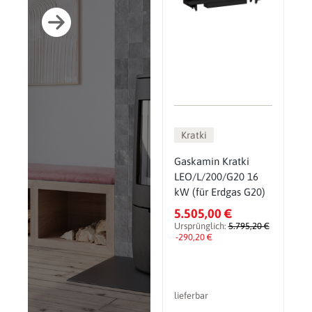
Kratki
Gaskamin Kratki
LEO/L/200/G20 16
kW (für Erdgas G20)
5.505,00 €
Ursprünglich:
5.795,20 €
-290,20 €
lieferbar