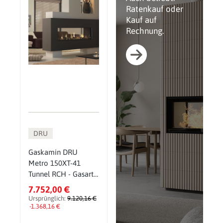
Ratenkauf oder
Kauf auf
Rechnung.
DRU
Gaskamin DRU
Metro 150XT-41
Tunnel RCH - Gasart:
Erdgas G31
7.752,00 €
(Propangas) -
Ursprünglich:
9.120,16 €
Glasscheibe: ohne
-1.368,16 €
CV-Glas - PowerVent