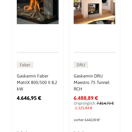
Faber
DRU
Gaskamin Faber
Gaskamin DRU
MatriX 800/500 II 8,2
Maestro 75 Tunnel
kW
RCH
4.646,95 €
6.488,89 €
Ursprünglich:
7.814,73 €
-1.325,84 €
vorher 6.642,00 €*