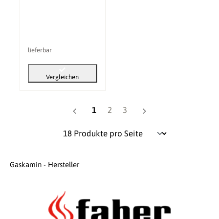
lieferbar
Vergleichen
Seite
Seite
Seite
1
2
3
Gaskamin - Hersteller