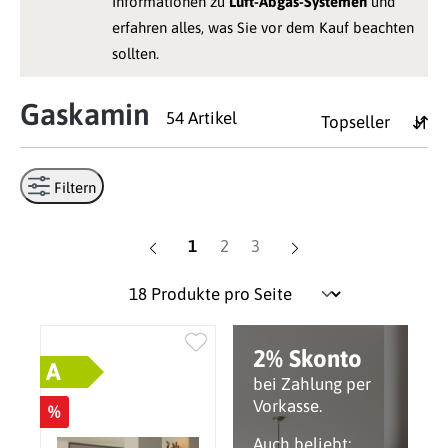
Informationen zu
Luft-Abgas-Systemen
und
erfahren alles, was Sie vor dem Kauf beachten
sollten.
Gaskamin
54 Artikel
Filtern
Seite
Seite
Seite
1
2
3
2% Skonto
A
bei Zahlung per
Vorkasse.
%
Auch beliebt: