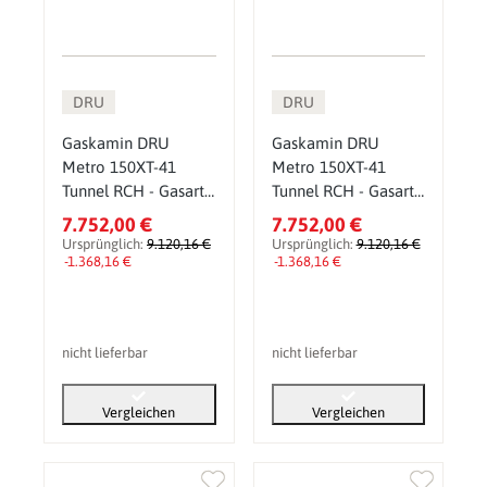
DRU
DRU
Gaskamin DRU
Gaskamin DRU
Metro 150XT-41
Metro 150XT-41
Tunnel RCH - Gasart:
Tunnel RCH - Gasart:
Erdgas G20 (H/E) -
Erdgas G25 (L/LL) -
7.752,00 €
7.752,00 €
Glasscheibe: ohne
Glasscheibe: ohne
Ursprünglich:
9.120,16 €
Ursprünglich:
9.120,16 €
CV-Glas - PowerVent
-1.368,16 €
CV-Glas - PowerVent
-1.368,16 €
(PV): ohne
(PV): ohne
nicht lieferbar
nicht lieferbar
Vergleichen
Vergleichen