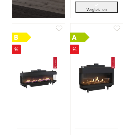
Vergleichen
B
A
%
%