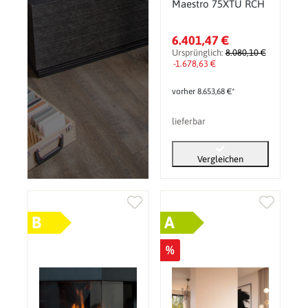
Maestro 75XTU RCH
6.401,47 €
Ursprünglich:
8.080,10 €
-1.678,63 €
vorher 8.653,68 €*
lieferbar
Vergleichen
B
A
%