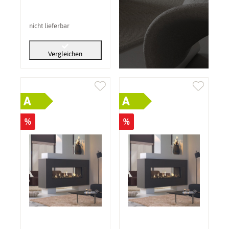
(PV): ohne
nicht lieferbar
Vergleichen
A
A
%
%